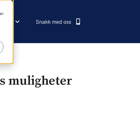
an
Snakk med oss
m oss
Show submenu for Om oss
s muligheter