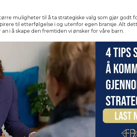
tørre muligheter til å ta strategiske valg som gjør godt
irere til etterfølgelse i og utenfor egen bransje. Alt dett
r an i å skape den fremtiden vi ønsker for våre barn.