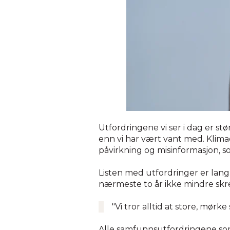
Utfordringene vi ser i dag er 
enn vi har vært vant med. Klima
påvirkning og misinformasjon, s
Listen med utfordringer er lang
nærmeste to år ikke mindre skre
"Vi tror alltid at store, mørk
Alle samfunnsutfordringene som 