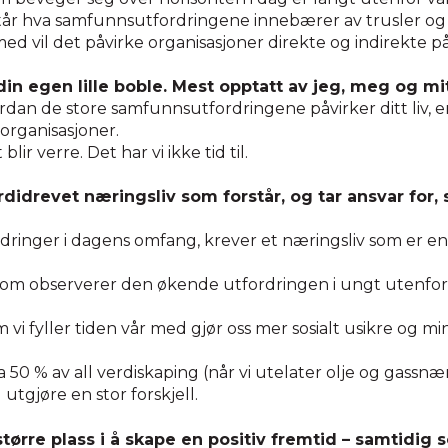
rstår hva samfunnsutfordringene innebærer av trusler og 
ed vil det påvirke organisasjoner direkte og indirekte på
din egen lille boble. Mest opptatt av jeg, meg og mit
ordan de store samfunnsutfordringene påvirker ditt liv, e
organisasjoner.
blir verre. Det har vi ikke tid til.
didrevet næringsliv som forstår, og tar ansvar for, s
inger i dagens omfang, krever et næringsliv som er eng
som observerer den økende utfordringen i ungt utenfo
i fyller tiden vår med gjør oss mer sosialt usikre og mi
a 50 % av all verdiskaping (når vi utelater olje og gassnæ
 utgjøre en stor forskjell.
tørre plass i å skape en positiv fremtid – samtidig