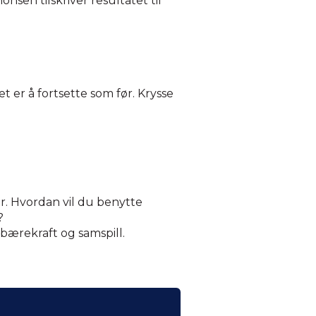
nsen tilskriver resultatet til
t er å fortsette som før. Krysse
r. Hvordan vil du benytte
?
 bærekraft og samspill.