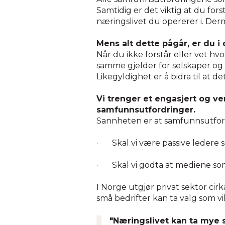
Samtidig er det viktig at du fo
næringslivet du opererer i. Derm
Mens alt dette pågår, er du i 
Når du ikke forstår eller vet hv
samme gjelder for selskaper og 
Likegyldighet er å bidra til at det 
Vi trenger et engasjert og ver
samfunnsutfordringer.
Sannheten er at samfunnsutfordr
· Skal vi være passive ledere 
· Skal vi godta at mediene som v
I Norge utgjør privat sektor cirk
små bedrifter kan ta valg som vil
"Næringslivet kan ta mye s