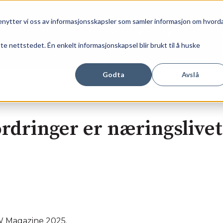
benytter vi oss av informasjonsskapsler som samler informasjon om hvord
Våre tjenester
Kurs og arrangement
O
tte nettstedet. Én enkelt informasjonskapsel blir brukt til å huske
Godta
Avslå
dringer er næringslivet
AW Magazine 2025.