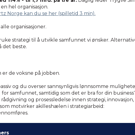
 114% - til 1,7 mrd. på tre år.
Daglig leder Trygve Simo
en hel organisasjon.
 Norge kan du se her (spilletid 3 min).
 alle organisasjoner.
ke strategi til å utvikle samfunnet vi ønsker. Alternative
å det beste.
m er de voksne på jobben.
passiv og du overser sannsynligvis lønnsomme mulighete
 for samfunnet, samtidig som det er bra for din business
 rådgivning og prosessledelse innen strategi, innovasjon,
som motvirker akilleshælen i strategiarbeid:
jennomføres.
ners