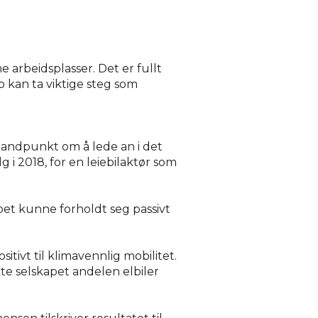
e arbeidsplasser. Det er fullt
p kan ta viktige steg som
standpunkt om å lede an i det
lg i 2018, for en leiebilaktør som
pet kunne forholdt seg passivt
tivt til klimavennlig mobilitet.
kte selskapet andelen elbiler