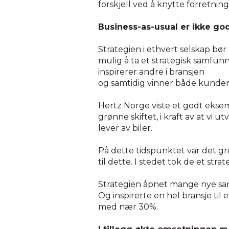
forskjell ved å knytte forretn
Business-as-usual er ikke god
Strategien i ethvert selskap bør
mulig å ta et strategisk samfunn
inspirerer andre i bransjen
og samtidig vinner både kunder
Hertz Norge viste et godt eksem
grønne skiftet, i kraft av at vi u
lever av biler.
På dette tidspunktet var det grø
til dette. I stedet tok de et str
Strategien åpnet mange nye sama
Og inspirerte en hel bransje til 
med nær 30%.