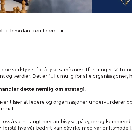
vt til hvordan fremtiden blir
.
mme verktøyet for å løse samfunnsutfordringer. Vi tren
 og verdier. Det er fullt mulig for alle organisasjoner,
handler dette nemlig om strategi.
iver tilsier at ledere og organisasjoner undervurderer p
funnet.
ate oss å være langt mer ambisiøse, på egne og kommend
 forstå hva vår bedrift kan påvirke med vår driftsmodell