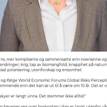
større, mer kompliserte og sammensatte enn noensinne og
endringer, krig, tap av biomangfold, knapphet på naturr
osial polarisering, utenforskap og ensomhet.
 og ifølge World Economic Forums Global Risks Perceptio
mmende enn det kan se ut til å være om 10 år. Det er v
e skyer er langt unna. Det stemmer ikke alltid."
beveger seg over horisonten i dag er langt utenfor vår 