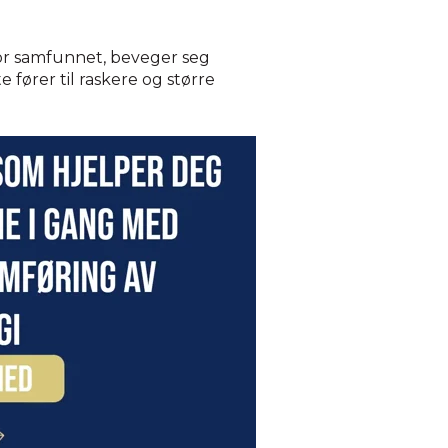
 for samfunnet, beveger seg
e fører til raskere og større