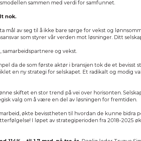
ingsmodellen sammen med verdi for samfunnet.
t nok.
 ta mål av seg til å ikke bare sørge for vekst og lønnsomm
sansvar som styrer vår verden mot løsninger. Ditt selska
, samarbeidspartnere og vekst.
pel da de som første aktør i bransjen tok de et bevisst 
tviklet en ny strategi for selskapet. Et radikalt og modig va
nne skiftet en stor trend på vei over horisonten. Selska
ategisk valg om å være en del av løsningen for fremtiden.
rbeid, økte bevisstheten til hvordan de kunne bidra posi
etterfølgelse! I løpet av strategiperioden fra 2018-2025 ø