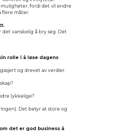
muligheter, fordi det vil endre
 flere måter.
t.
r det vanskelig å bry seg. Det
in rolle i å løse dagens
asjert og drevet av verdier.
rskap?
ndre lykkelige?
ringen). Det betyr at store og
 som det er god business å